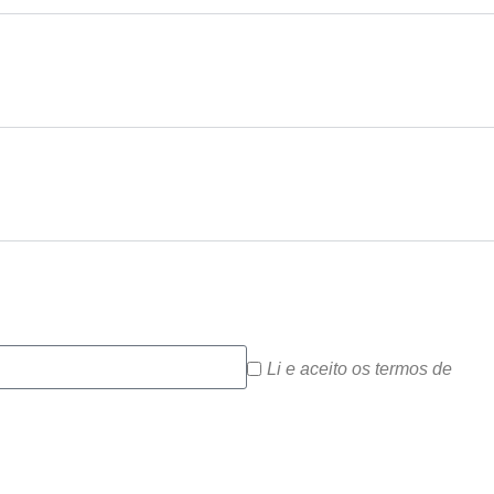
Li e aceito os termos de
Polí
Associe-se