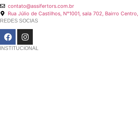
contato@assifertors.com.br
Rua Júlio de Castilhos, N°1001, sala 702, Bairro Centr
REDES SOCIAS
INSTITUCIONAL
Início
Sobre nós
Diretoria
Equipe técnica
Associados
Notícias
Artigos