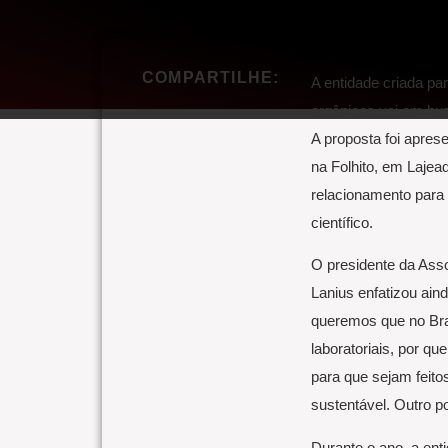
COMPARTILHE:
A entidade criada pa
orgânicos vai em bus
A proposta foi aprese
na Folhito, em Lajea
relacionamento para
científico.
O presidente da Asso
Lanius enfatizou aind
queremos que no Brasi
laboratoriais, por q
para que sejam feito
sustentável. Outro po
Durante o ano, a enti