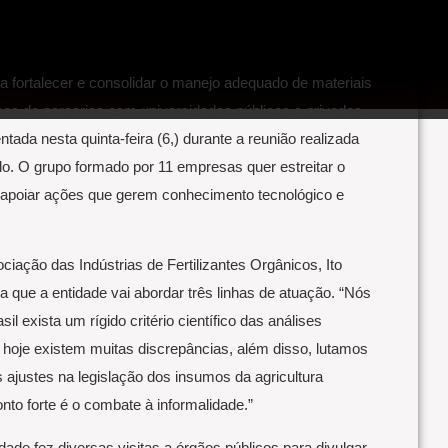
ra fortalecer e consolidar o manejo adequado de materiais
ca de parcerias com universidades públicas e privadas.
ntada nesta quinta-feira (6,) durante a reunião realizada
do. O grupo formado por 11 empresas quer estreitar o
 apoiar ações que gerem conhecimento tecnológico e
ciação das Indústrias de Fertilizantes Orgânicos, Ito
a que a entidade vai abordar três linhas de atuação. “Nós
l exista um rígido critério científico das análises
ue hoje existem muitas discrepâncias, além disso, lutamos
s ajustes na legislação dos insumos da agricultura
nto forte é o combate à informalidade.”
dade fez diversas visitas a órgãos públicos para divulgar