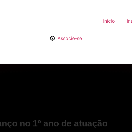
Início
In
Associe-se
anço no 1º ano de atuação