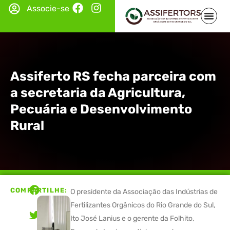
Associe-se
Assiferto RS fecha parceira com
a secretaria da Agricultura,
Pecuária e Desenvolvimento
Rural
COMPARTILHE:
O presidente da Associação das Indústrias de
Fertilizantes Orgânicos do Rio Grande do Sul,
Ito José Lanius e o gerente da Folhito,