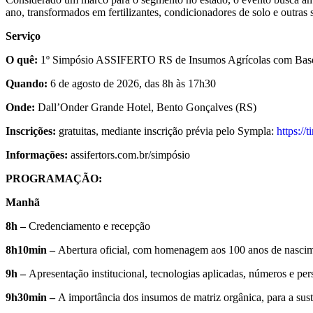
ano, transformados em fertilizantes, condicionadores de solo e outras s
Serviço
O quê:
1º Simpósio ASSIFERTO RS de Insumos Agrícolas com Bas
Quando:
6 de agosto de 2026, das 8h às 17h30
Onde:
Dall’Onder Grande Hotel, Bento Gonçalves (RS)
Inscrições:
gratuitas, mediante inscrição prévia pelo Sympla:
https:/
Informações:
assifertors.com.br/simpósio
PROGRAMAÇÃO:
Manhã
8h –
Credenciamento e recepção
8h10min –
Abertura oficial, com homenagem aos 100 anos de nascim
9h –
Apresentação institucional, tecnologias aplicadas, números e p
9h30min –
A importância dos insumos de matriz orgânica, para a s