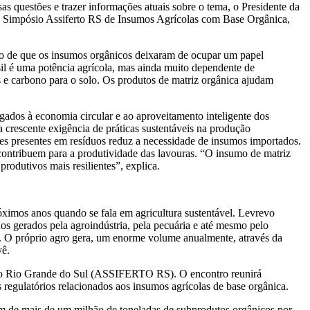
s questões e trazer informações atuais sobre o tema, o Presidente da
1º Simpósio Assiferto RS de Insumos Agrícolas com Base Orgânica,
ato de que os insumos orgânicos deixaram de ocupar um papel
sil é uma potência agrícola, mas ainda muito dependente de
 e carbono para o solo. Os produtos de matriz orgânica ajudam
igados à economia circular e ao aproveitamento inteligente dos
a crescente exigência de práticas sustentáveis na produção
ntes presentes em resíduos reduz a necessidade de insumos importados.
contribuem para a produtividade das lavouras. “O insumo de matriz
produtivos mais resilientes”, explica.
ximos anos quando se fala em agricultura sustentável. Levrevo
os gerados pela agroindústria, pela pecuária e até mesmo pelo
a. O próprio agro gera, um enorme volume anualmente, através da
vê.
os do Rio Grande do Sul (ASSIFERTO RS). O encontro reunirá
s regulatórios relacionados aos insumos agrícolas de base orgânica.
em de mais de um milhão de toneladas de subprodutos orgânicos por