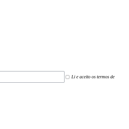
Li e aceito os termos de
Polític
Associe-se