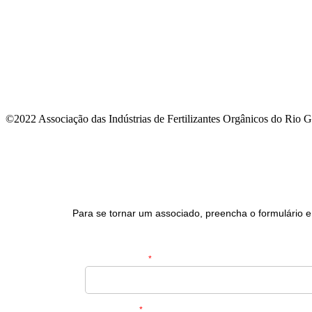
Contato
Política de Privacidade
Política de Cookies
©2022 Associação das Indústrias de Fertilizantes Orgânicos do Rio G
Para se tornar um associado, preencha o formulário e
Nome completo
Razão Social