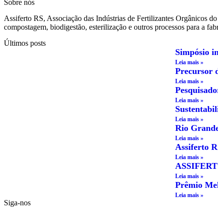
Sobre nós
Assiferto RS, Associação das Indústrias de Fertilizantes Orgânicos d
compostagem, biodigestão, esterilização e outros processos para a fabr
Últimos posts
Simpósio i
Leia mais »
Precursor 
Leia mais »
Pesquisado
Leia mais »
Sustentabi
Leia mais »
Rio Grande 
Leia mais »
Assiferto R
Leia mais »
ASSIFERTO 
Leia mais »
Prêmio Mel
Leia mais »
Siga-nos