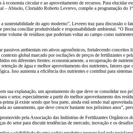
à economia circular e ao aproveitamento de recursos. Para elucidar essa
etal – Abisolo, Clorialdo Roberto Levrevo, compõe a programação do 
a a sustentabilidade do agro moderno”, Levrero traz para discussão o f
e precisa conciliar produtividade e responsabilidade ambiental. “O Bra
orme volume de resíduos que poderiam voltar ao campo como nutrientes
ar passivos ambientais em ativos agronômicos, fortalecendo conceitos l
contexto global marcado por oscilações de preços de fertilizantes e pel
cebidos em diferentes frentes: economicamente, a recuperação de nutrie
 retenção de água e melhor aproveitamento dos nutrientes, fatores que 
gica. Isso aumenta a eficiência dos nutrientes e contribui para sistemas 
, em sua explanação, um apontamento do que deve se consolidar nos pró
a o setor, especialmente a partir do melhor aproveitamento dos resídu
-prima já existe sendo que boa parte, ainda está sendo mal aproveitad
igada ao saneamento, que deve crescer bastante nos próximos anos”, pre
o promovido pela Associação das Indústrias de Fertilizantes Orgânic
nças do setor para discutir tendências de mercado, inovação e os desafio
iar a visibilidade de uma cadeia produtiva responsável pela reciclag