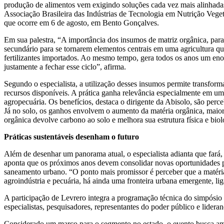
produção de alimentos vem exigindo soluções cada vez mais alinhadas 
Associação Brasileira das Indústrias de Tecnologia em Nutrição Veg
que ocorre em 6 de agosto, em Bento Gonçalves.
Em sua palestra, “A importância dos insumos de matriz orgânica, par
secundário para se tornarem elementos centrais em uma agricultura qu
fertilizantes importados. Ao mesmo tempo, gera todos os anos um en
justamente a fechar esse ciclo”, afirma.
Segundo o especialista, a utilização desses insumos permite transform
recursos disponíveis. A prática ganha relevância especialmente em um 
agropecuária. Os benefícios, destaca o dirigente da Abisolo, são per
Já no solo, os ganhos envolvem o aumento da matéria orgânica, maior
orgânica devolve carbono ao solo e melhora sua estrutura física e bioló
Práticas sustentáveis desenham o futuro
Além de desenhar um panorama atual, o especialista adianta que fará
aponta que os próximos anos devem consolidar novas oportunidades par
saneamento urbano. “O ponto mais promissor é perceber que a matéria
agroindústria e pecuária, há ainda uma fronteira urbana emergente, l
A participação de Levrero integra a programação técnica do simpósi
especialistas, pesquisadores, representantes do poder público e lidera
Considerado um marco para o segmento no estado, o evento busca ampl