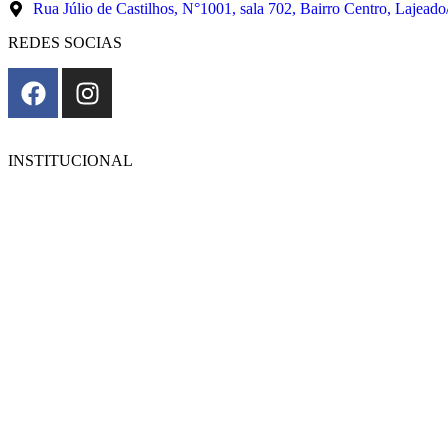
Rua Júlio de Castilhos, N°1001, sala 702, Bairro Centro, Lajea
REDES SOCIAS
INSTITUCIONAL
Início
Sobre nós
Diretoria
Equipe técnica
Associados
Notícias
Artigos