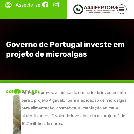
Associe-se
Governo de Portugal investe em
projeto de microalgas
COMPARTILHE:
Portugal aprovou a minuta do contrato de investimento
para o projeto Algavalor para a aplicação de microalgas
para alimentação, cosmética, alimentação animal e
biofertilizantes. O valor de investimento do projeto é de
10,7 milhões de euros.