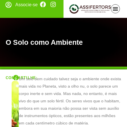
Associe-se
O Solo como Ambiente
COMPARTILHE:
Um solo bem cuidado talvez seja o ambiente onde exista
mais vida no Planeta, visto a olho nu, o solo parece um
corpo inerte e sem vida. Mas nada, no entanto, é mais
vivo do que um solo fértil. Os seres vivos que o habitam,
embora em sua maioria não possa ser vista sem auxílio
de instrumentos ópticos, estão presentes aos milhões
em cada centímetro cúbico de matéria.